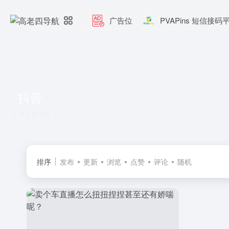
广告位
PVAPins 短信接码
抖音
共 1 篇书籍
排序
发布
更新
浏览
点赞
评论
随机