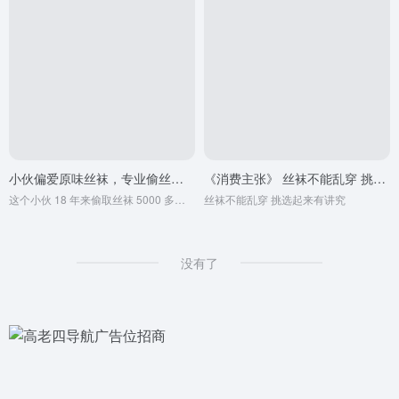
小伙偏爱原味丝袜，专业偷丝袜 18 年，家里珍藏丝袜 5000 条
《消费主张》 丝袜不能乱穿 挑选起来有讲究
这个小伙 18 年来偷取丝袜 5000 多条，可以绕操场 10 圈，而且将偷来的丝袜细致分类，贴心标注丝袜主人的姓名住址，方便日后回味
丝袜不能乱穿 挑选起来有讲究
没有了