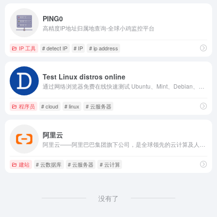
PING0
高精度IP地址归属地查询-全球小鸡监控平台
IP 工具
# detect IP
# IP
# ip address
Test Linux distros online
通过网络浏览器免费在线快速测试 Ubuntu、Mint、Debian、Arch、Fedora、openSUSE 和许多 Linux 发行版。无需安装或实时启动。
程序员
# cloud
# linux
# 云服务器
阿里云
阿里云——阿里巴巴集团旗下公司，是全球领先的云计算及人工智能科技公司之一。提供免费试用、云服务器、云数据库、云安全、云企业应用等云计算服务，以及大数据、人工智能服务、精准定制基于场景的行业解决方案。免费备案，7x24小时售后支持，助企业无忧上云。
建站
# 云数据库
# 云服务器
# 云计算
没有了