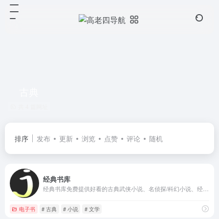
古典
共 4 篇网址
排序
发布
更新
浏览
点赞
评论
随机
经典书库
经典书库免费提供好看的古典武侠小说、名侦探/科幻小说、经济学/哲学及宗教、轻松一刻、儿童睡前故事、传统文学名著等内容。
电子书
# 古典
# 小说
# 文学