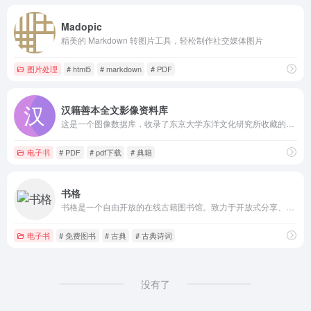
Madopic
精美的 Markdown 转图片工具，轻松制作社交媒体图片
图片处理
# html5
# markdown
# PDF
汉籍善本全文影像资料库
这是一个图像数据库，收录了东京大学东洋文化研究所收藏的约 100,000 部中国经典著作的全文扫描件，尤其是那些被认为有价值的作品，这些作品还有 PDF 格式。
电子书
# PDF
# pdf下载
# 典籍
书格
书格是一个自由开放的在线古籍图书馆。致力于开放式分享、介绍、推荐有价值的古籍善本，并鼓励将文化艺术作品数字化归档。
电子书
# 免费图书
# 古典
# 古典诗词
没有了