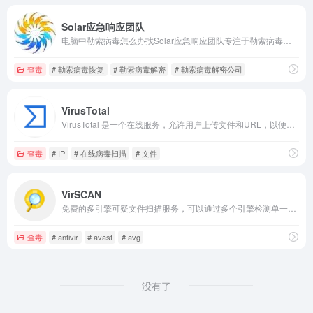
Solar应急响应团队
电脑中勒索病毒怎么办找Solar应急响应团队专注于勒索病毒应急响应与数据恢复，勒索病毒解密,勒索病毒解密公司,勒索病毒恢复,数据恢复公司,涵盖mallox、bixi、src等多种常见勒索病毒的解密与溯源分析。我们为企业提供全面的安全加固方案，通过专业技术恢复被勒索的数据，并清除黑客后门，提升网络防御能力。
查毒
# 勒索病毒恢复
# 勒索病毒解密
# 勒索病毒解密公司
VirusTotal
VirusTotal 是一个在线服务，允许用户上传文件和URL，以便检测它们是否包含病毒、蠕虫、木马或其他恶意软件。
查毒
# IP
# 在线病毒扫描
# 文件
VirSCAN
免费的多引擎可疑文件扫描服务，可以通过多个引擎检测单一的可疑、病毒、木马、恶意等程序
查毒
# antivir
# avast
# avg
没有了