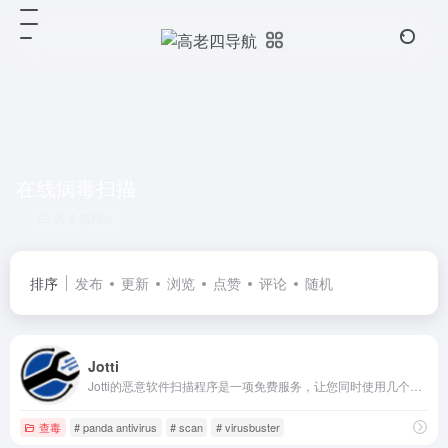
在线病毒扫描
共 4 篇网址
排序
发布
更新
浏览
点赞
评论
随机
Jotti
Jotti的恶意软件扫描程序是一项免费服务，让您同时使用几个反病毒程序进行扫描可疑文件。 您可以在同一时间提交最多5的文件。 每个文件有250MB的极限。 请注意，没有任何的安全方案能提供100％的保障，即使是使用多个防病毒引擎。 所有的被扫描的文件将与抗病毒公司共享以改进他们的产品和提高它们的检测精度。
查毒
# panda antivirus
# scan
# virusbuster