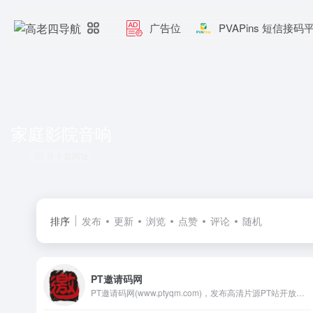
广告位
PVAPins 短信接码
家庭影院音响
共 1 篇网址
排序
发布
更新
浏览
点赞
评论
随机
PT邀请码网
PT邀请码网(www.ptyqm.com)，发布高清片源PT站开放邀请注册信息，提供mteam、hdsky、chdbits、hdchina、TTG PT站、hdroad等高清PT邀请码，传授高清片源PT站生存策略，以及过PT站考核技巧。发布家用NAS存储、家庭影院音响、投影等设备资讯。