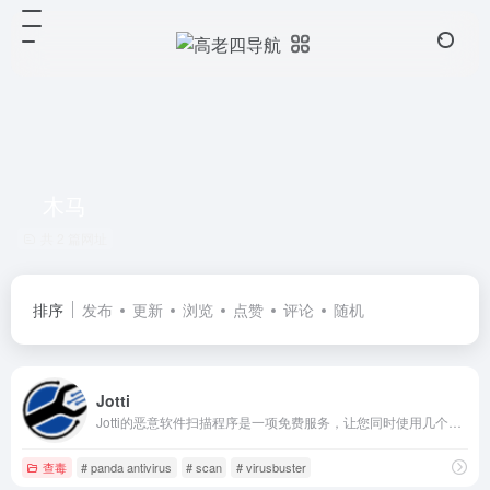
木马
共 2 篇网址
排序
发布
更新
浏览
点赞
评论
随机
Jotti
Jotti的恶意软件扫描程序是一项免费服务，让您同时使用几个反病毒程序进行扫描可疑文件。 您可以在同一时间提交最多5的文件。 每个文件有250MB的极限。 请注意，没有任何的安全方案能提供100％的保障，即使是使用多个防病毒引擎。 所有的被扫描的文件将与抗病毒公司共享以改进他们的产品和提高它们的检测精度。
查毒
# panda antivirus
# scan
# virusbuster