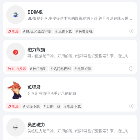
BD影视
BD影视分享,主要提供丰富的影视资源下载,并且可以在线云播预览,上映之后三个月内发布枪版,三个月之后发布蓝光高清下载,免费下载电影就来BD影视
电影
# BD蓝光原盘字幕
# 免费下载
# 免费影视
磁力熊猫
磁力熊猫是干净、好用的磁力链和网盘资源搜索引擎。通过对磁力链接进行深度的挖掘和整理，让我们更快捷、更平等的获取资源信息
磁力搜索
# 热门电影
# 热门电视剧
# 电影资源
狐狸君
分享所有值得动手记录的信息
电影
# 动漫下载
# 日剧下载
# 电影下载
吴签磁力
吴签磁力是干净、好用的磁力链和网盘资源搜索引擎。通过对磁力链接进行深度的挖掘和整理，让我们更快捷、更平等的获取资源信息