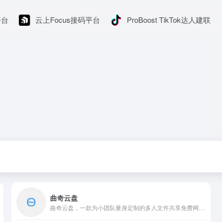
平台
云上Focus接码平台
ProBoost TikTok达人建联
曲奇云盘
曲奇云盘，一款为小团队量身定制的多人文件共享免费网盘。每个成员拥有2T超大个人空间，可自由创建群组，每个群组独享250G共享空间，成员使用独立账号在同一群组开展文件共享、协同编辑、实时讨论等协作，真正大容量、多成员、不限速的多人共享网盘。