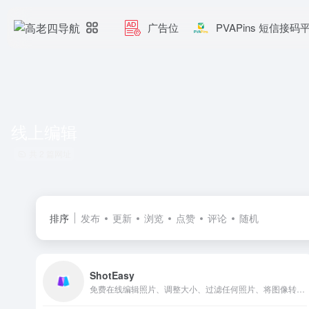
广告位
PVAPins 短信接码
线上编辑
共 2 篇网址
排序
发布
更新
浏览
点赞
评论
随机
ShotEasy
免费在线编辑照片、调整大小、过滤任何照片、将图像转换为 jpg/png/jpeg/webp、截取区域或整页照片