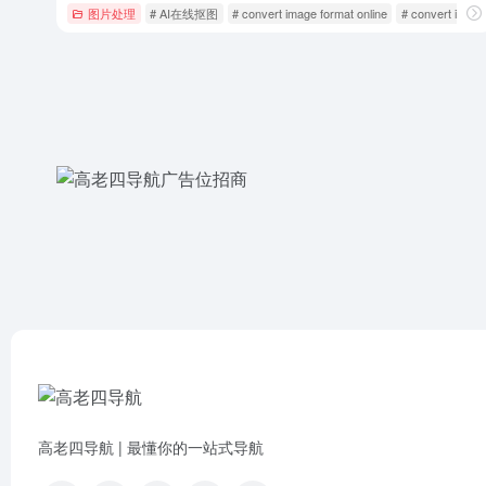
图片处理
# AI在线抠图
# convert image format online
# convert image 
高老四导航 | 最懂你的一站式导航