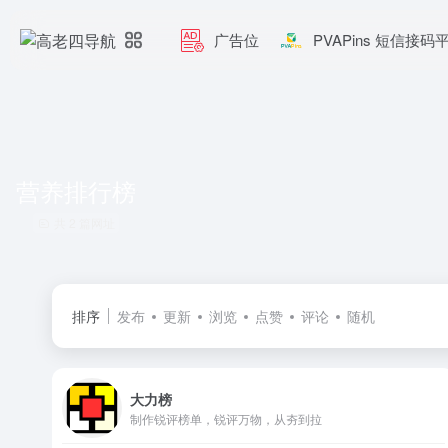
广告位
PVAPins 短信接码
营养排行榜
共 2 篇网址
排序
发布
更新
浏览
点赞
评论
随机
大力榜
制作锐评榜单，锐评万物，从夯到拉