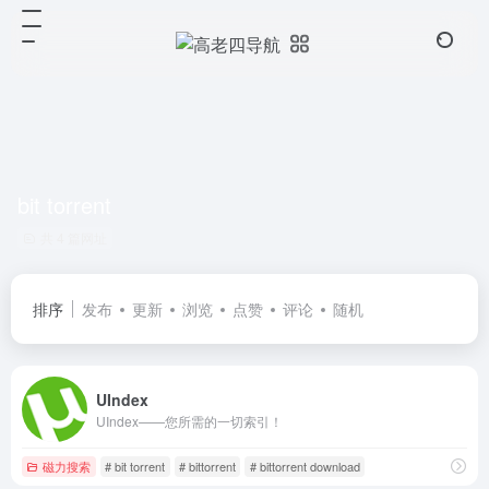
bit torrent
共 4 篇网址
排序
发布
更新
浏览
点赞
评论
随机
UIndex
UIndex——您所需的一切索引！
磁力搜索
# bit torrent
# bittorrent
# bittorrent download