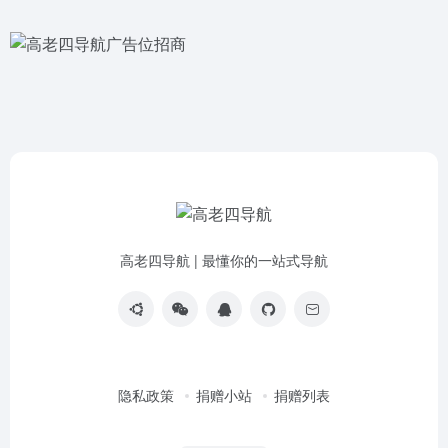
高老四导航 | 最懂你的一站式导航
隐私政策
捐赠小站
捐赠列表