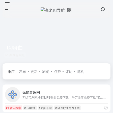
DJ舞曲
共 3 篇网址
排序
发布
更新
浏览
点赞
评论
随机
无忧音乐网
无忧音乐网,全网MP3歌曲免费下载，千万曲库免费下载网站,收录了网上最新歌曲和流行音乐,网络歌曲,好听的歌,非主流音乐,经典老歌,搞笑歌曲,儿童歌曲,英文歌曲等。是您寻找好听的歌首选网站
音乐搜索
# DJ舞曲
# mp3下载
# MP3歌曲免费下载