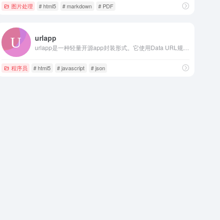
图片处理
# html5
# markdown
# PDF
urlapp
urlapp是一种轻量开源app封装形式。它使用Data URL规范，封装一个单页面html应用为一个url，使用浏览器访问url可直接使用app。
程序员
# html5
# javascript
# json