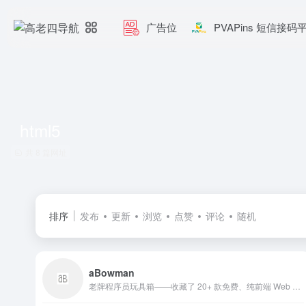
广告位
PVAPins 短信接码
html5
共 8 篇网址
排序
发布
更新
浏览
点赞
评论
随机
aBowman
老牌程序员玩具箱——收藏了 20+ 款免费、纯前端 Web 小玩意（会跟鼠标的宠物狗、3D 鱼池、飘雪、像素雨等），打开就能嵌入博客或桌面，零安装、零广告、全开源。