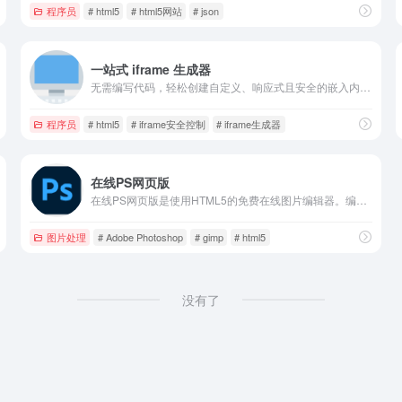
程序员
# html5
# html5网站
# json
一站式 iframe 生成器
无需编写代码，轻松创建自定义、响应式且安全的嵌入内容。支持多设备预览、企业级安全控制、完整样式定制、配置管理等专业功能。
程序员
# html5
# iframe安全控制
# iframe生成器
在线PS网页版
在线PS网页版是使用HTML5的免费在线图片编辑器。编辑、调整照片，实现在线p图在线抠图、图像处理等功能
图片处理
# Adobe Photoshop
# gimp
# html5
没有了