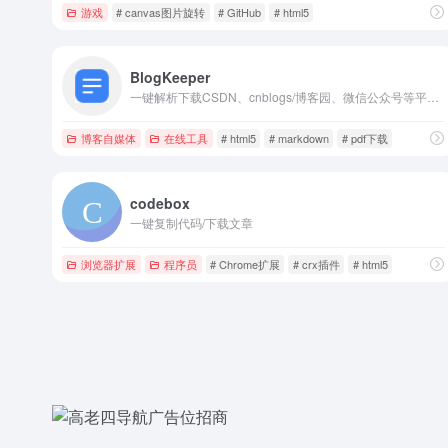
游戏
# canvas图片旋转
# GitHub
# html5
BlogKeeper
一键解析下载CSDN、cnblogs/博客园、微信公众号等平台的博客文章，支持导出HTML、PDF，markdown，mhtml等多种格式，让文章收藏整理更轻松。
博客自媒体
在线工具
# html5
# markdown
# pdf下载
codebox
一键复制代码/下载文章
浏览器扩展
程序员
# Chrome扩展
# crx插件
# html5