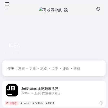
IDEA
共 1 篇网址
排序
发布
更新
浏览
点赞
评论
随机
JetBrains 全家桶激活码
JetBrains 全系列软件在线激活
程序员
# crack
# GitHub
# IDEA