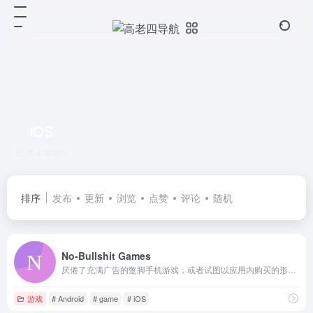
iOS
共 4 篇网址
排序
发布
更新
浏览
点赞
评论
随机
No-Bullshit Games
厌倦了充满广告的蹩脚手机游戏，或者试图以应用内购买的形式从您身上榨取尽可能多的钱的半好游戏？幸运的是，你 No-Bullshit Games 在这里帮助您发现好的、不烦人的、令人愉快的游戏。
游戏
# Android
# game
# iOS