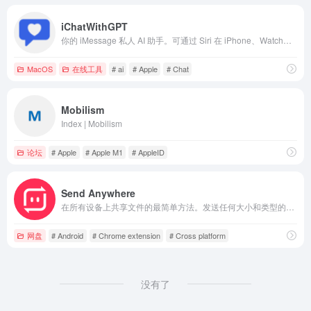
iChatWithGPT
你的 iMessage 私人 AI 助手。可通过 Siri 在 iPhone、Watch、Macbook 或 CarPlay 上使用。回答问题、计划旅行、获取食谱或发泄情绪。
MacOS
在线工具
# ai
# Apple
# Chat
Mobilism
Index | Mobilism
论坛
# Apple
# Apple M1
# AppleID
Send Anywhere
在所有设备上共享文件的最简单方法。发送任何大小和类型的文件，不限次数，全部免费！
网盘
# Android
# Chrome extension
# Cross platform
没有了