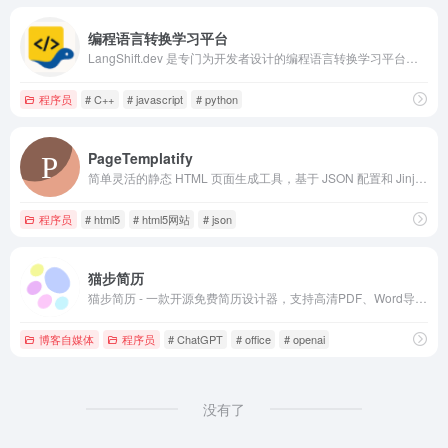
编程语言转换学习平台
LangShift.dev 是专门为开发者设计的编程语言转换学习平台。通过对比不同编程语言的语法特性和概念映射，帮助开发者快速掌握新语言。支持 JavaScript 到 Python、Rust 等多种语言转换学习，提供交互式代码编辑器和渐进式学习路径。
程序员
# C++
# javascript
# python
PageTemplatify
简单灵活的静态 HTML 页面生成工具，基于 JSON 配置和 Jinja2 模板引擎。内置多套模板，无需编程知识，快速生成专业页面并部署上线，可用于网站测试或快速展示。
程序员
# html5
# html5网站
# json
猫步简历
猫步简历 - 一款开源免费简历设计器，支持高清PDF、Word导出，助你轻松制作精美简历，快速生成PDF或JSON格式简历，完全免费！
博客自媒体
程序员
# ChatGPT
# office
# openai
没有了