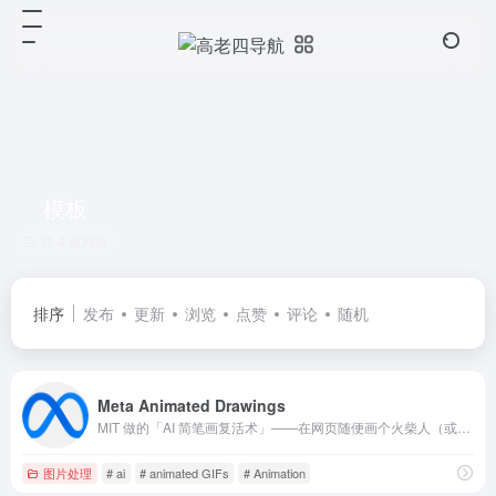
模板
共 4 篇网址
排序
发布
更新
浏览
点赞
评论
随机
Meta Animated Drawings
MIT 做的「AI 简笔画复活术」——在网页随便画个火柴人（或猫狗），一键让 AI 自动补全骨骼并生成可交互的 3D 动画，即刻跳舞、翻跟头，还能下载 GIF。
图片处理
# ai
# animated GIFs
# Animation