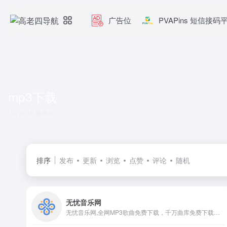
广告位
PVAPins 短信接码
mp3下载
共 10 篇网址
排序
发布
更新
浏览
点赞
评论
随机
无忧音乐网
无忧音乐网,全网MP3歌曲免费下载，千万曲库免费下载网站,收录了网上最新歌曲和流行音乐,网络歌曲,好听的歌,非主流音乐,经典老歌,搞笑歌曲,儿童歌曲,英文歌曲等。是您寻找好听的歌首选网站