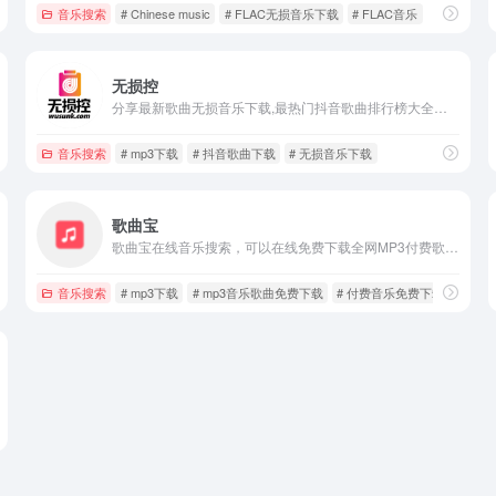
音乐搜索
# Chinese music
# FLAC无损音乐下载
# FLAC音乐
无损控
分享最新歌曲无损音乐下载,最热门抖音歌曲排行榜大全下载,歌手所有专辑以及经典老歌大全下载,4K高清MV,车载DJ舞曲大全等一切与音乐相关的资源免费下载，在本站可以找到很多的高品质无损音乐。
音乐搜索
# mp3下载
# 抖音歌曲下载
# 无损音乐下载
歌曲宝
歌曲宝在线音乐搜索，可以在线免费下载全网MP3付费歌曲、流行音乐、经典老歌等。曲库完整，更新迅速，试听流畅，支持高品质|无损音质~
音乐搜索
# mp3下载
# mp3音乐歌曲免费下载
# 付费音乐免费下载