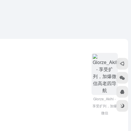
Glorze_Akihi -
享受扩列，加爆
微信