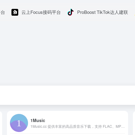
平台
云上Focus接码平台
ProBoost TikTok达人建联
1Music
1Music.cc 提供丰富的高品质音乐下载，支持 FLAC、MP3 格式，一键上传至 WebDAV。海量无损音乐资源，快速下载，畅享极致音质体验！