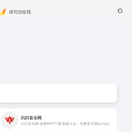
请写信给我
闪闪音乐网
闪闪音乐网-免费MP3下载,歌曲大全，免费音乐网站,mp3下载,DJ舞曲,MP4下载,视频下载,网络热门歌曲,网络歌曲,最新歌曲,好听的歌,英文歌曲,流行歌曲,音乐排行网站