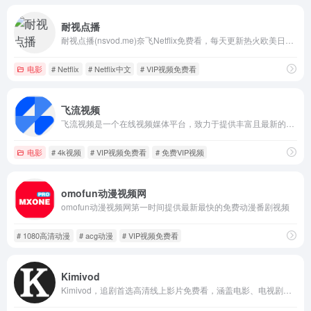
耐视点播
耐视点播(nsvod.me)奈飞Netflix免费看，每天更新热火欧美日韩剧，最新韩国电影，在线免费电影网，VIP视频免费看！聚合最新电影、电视剧、综艺、动漫、网站平台
电影
# Netflix
# Netflix中文
# VIP视频免费看
飞流视频
飞流视频是一个在线视频媒体平台，致力于提供丰富且最新的内容，如电影、电视剧、动漫、综艺、纪录片等，主要满足用户免费在线观看视频的需求。
电影
# 4k视频
# VIP视频免费看
# 免费VIP视频
omofun动漫视频网
omofun动漫视频网第一时间提供最新最快的免费动漫番剧视频
# 1080高清动漫
# acg动漫
# VIP视频免费看
Kimivod
Kimivod，追剧首选高清线上影片免费看，涵盖电影、电视剧、动漫、综艺、陆剧、韩剧、美剧、台剧、日剧、BL、泰剧、纪录片等影视节目！