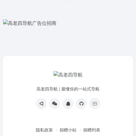
高老四导航 | 最懂你的一站式导航
隐私政策
捐赠小站
捐赠列表