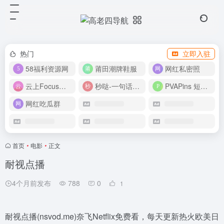
热门
立即入驻
58福利资源网
莆田潮牌鞋服
网红私密照
云上Focus接码平台
秒哒-一句话做应用
PVAPins 短信接码平台
网红吃瓜群
首页
•
电影
•
正文
耐视点播
4个月前发布
788
0
1
耐视点播(nsvod.me)奈飞Netflix免费看，每天更新热火欧美日