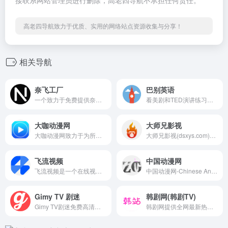
接联系网站管理员进行删除，高老四导航不承担任何责任。
高老四导航致力于优质、实用的网络站点资源收集与分享！
相关导航
奈飞工厂
巴别英语
一个致力于免费提供奈飞影剧动漫的流媒体播放平台
看美剧和TED演讲练习英语听力和口语，海量免费资源，单句复读、灵活中英字幕设置等专为英语学习设计的功能
大咖动漫网
大师兄影视
大咖动漫网致力于为所有动漫迷们免费提供最新最快的高清动画下载及在线观看资源,观看完全免费、无须注册、高速播放、更新及时的专业在线动漫网站。
大师兄影视(dsxys.com)是一家免费全球影视资源在线观看的平台,拥有海量、优质、超清蓝光电影和全球的电视剧,高画质在线动漫。专业全网收集最新,最好看的电视剧、高清电影、经典动漫、综艺娱乐节目,大师兄影院以丰富的内容、极致的观看体验、便捷的高速播放、24小时多平台无缝应用体验以及快捷!
飞流视频
中国动漫网
飞流视频是一个在线视频媒体平台，致力于提供丰富且最新的内容，如电影、电视剧、动漫、综艺、纪录片等，主要满足用户免费在线观看视频的需求。
中国动漫网-Chinese Animation Network 向世界展示中国近几十年来优秀动漫作品！
Gimy TV 剧迷
韩剧网(韩剧TV)
Gimy TV剧迷免费高清在线视频平台,可免费在线观看最新电影,电视剧,综艺,动漫,视频，更新快速、免会员登入，随时追剧不卡顿。
韩剧网提供全网最新热门好看的韩国电视剧、韩国电影、韩国综艺，下载安装APP后立刻开启免费观看韩剧的美好体验。丰富精彩的韩剧内容,每日实时更新!