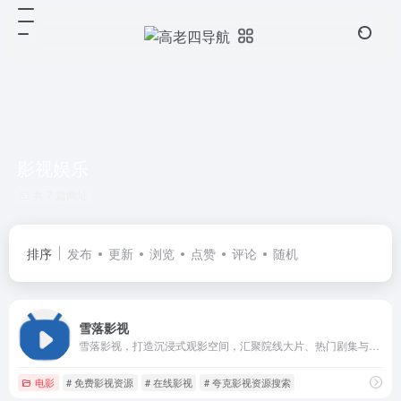
影视娱乐
共 7 篇网址
排序
发布
更新
浏览
点赞
评论
随机
雪落影视
雪落影视，打造沉浸式观影空间，汇聚院线大片、热门剧集与独家片源，画质清晰流畅播放，随时随地开启专属观影之旅。
电影
# 免费影视资源
# 在线影视
# 夸克影视资源搜索