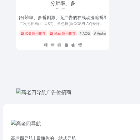
h – 一个支持超分辨率、多番剧源、无广告的在线动漫追番看图弹幕 APP
- v1.
二次元插画(ILLUST)、角色扮演(COSPLAY)爱好者社区，主要提供人气插画/人气COSER美图的浏览、搜索、下载与分享等服务。
iOS 应用推荐
Mac 应用推荐
# ACG
# Android
# cos
高老四导航 | 最懂你的一站式导航