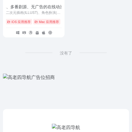
超分辨率、多番剧源、无广告的在线动漫追番看图弹幕 APP
- v1.4.1
二次元插画(ILLUST)、角色扮演(COSPLAY)爱好者社区，主要提供人气插画/人气COSER美图的浏览、搜索、下载与分享等服务。
iOS 应用推荐
Mac 应用推荐
# ACG
# Android
# cos
没有了