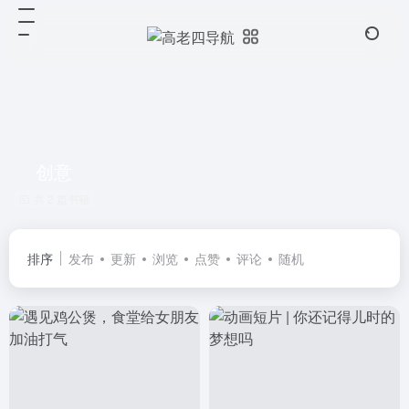
创意
共 2 篇书籍
排序
发布
更新
浏览
点赞
评论
随机