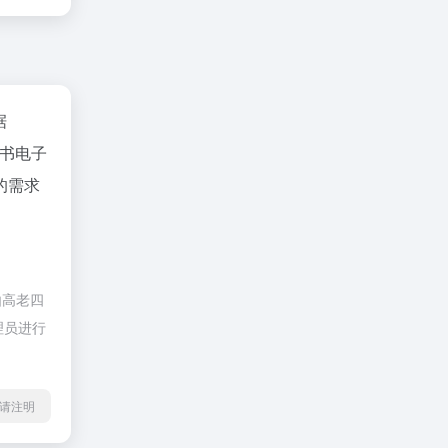
据
书电子
的需求
由高老四
理员进行
l转载请注明