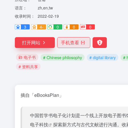
语言：
zh,en,tw
收录时间：
2022-02-19
3
4-
0
0
0
打开网站
手机查看
电子书
# Chinese philosophy
# digital library
# 
# 资料共享
摘自「eBooksPlan」
中国哲学书电子化计划是一个线上开放电子图书
电子
科技
探索新方式与古代文献进行沟通。收