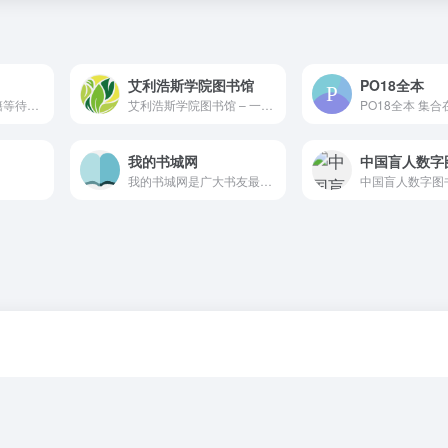
艾利浩斯学院图书馆
PO18全本
大量现代和经典书籍等待您的发现。全部免费，并提供大多数阅读器格式。
艾利浩斯学院图书馆 – 一个幻想风格的小说站
我的书城网
中国盲人数字
我的书城网是广大书友最值得收藏的网络小说阅读网,我的书城网收录了当前最火热的网络小说,我的书城网免费提供高质量的小说最新章节,我的书城网是广大网络小说爱好者的小说阅读网。