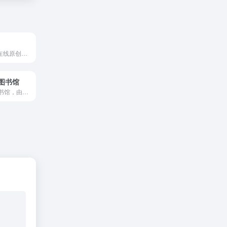
PO18全本 集合在线原创、在线免费阅读、线上发布的专属文学服务平台。
图书馆
中国盲人数字图书馆，由中国国家图书馆制作的盲人书库，提供丰富的数字图书、有声读物和视频资源，全站使用无障碍技术，专为视障人士设计，方便用户获取知识和信息。网站界面简洁，操作简单，有页面工具条，支持多种格式的数字内容，所有内容可以有声播放，确保视障人士能够轻松使用。