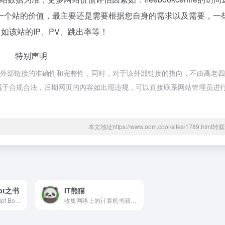
一个站的价值，最主要还是需要根据您自身的需求以及需要，一
供。如该站的IP、PV、跳出率等！
特别声明
络，不保证外部链接的准确性和完整性，同时，对于该外部链接的指向，不由高老
内容，都属于合规合法，后期网页的内容如出现违规，可以直接联系网站管理员进
本文地址https://www.oom.cool/sites/1789.htm
pt之书
IT熊猫
《Concise TypeScript Book》全面而简洁地概述了 TypeScript 的功能。它提供了清晰的解释，涵盖了该语言最新版本中的所有方面，从强大的类型系统到高级功能。无论您是初学者还是经验丰富的开发人员，本书都是增强您对 TypeScript 的理解和熟练程度的宝贵资源。
收集网络上的计算机书籍，相互分享