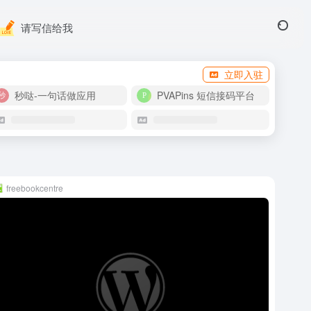
请写信给我
立即入驻
秒哒-一句话做应用
PVAPins 短信接码平台
freebookcentre