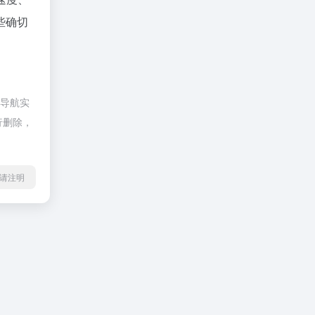
些确切
四导航实
行删除，
l转载请注明