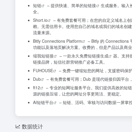
短链
– 提供快速、简单的
短链接
生成服务。输入
全。
Short.io
– 有免费套餐可用；在您的自定义域名上创
赖。无需信用卡。使用您自己的域名或我们的域名创建品
流量来源。
Bitly Connections Platform
– Bitly 的 Con
功能以及落地页解决方案。收费的，但是产品以及商业
缩我短链接
– 一款永久免费
短链接生成
器。支持
链接品牌，短信社群营销推广必备工具。
FUHOUSE
– 免费一键缩短您的网址，支援密码保
Dub
– 有免费套餐可用；Dub 是现代链接归因平
ft12
– 专业的短网址服务平台。我们提供高效的短
源的链接压缩，让您的网址分享更简洁、更稳定。
AI短链平台
– 短链、活码、审核与访问数据一屏掌
数据统计