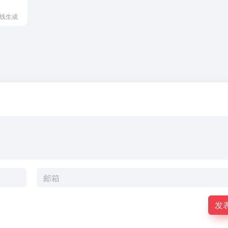
在线生成
发