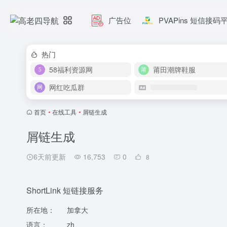
广告位
PVAPins 短信接码
热门
58福利资源网
莆田潮牌鞋服
网红吃瓜群
首页
•
在线工具
•
屑链生成
屑链生成
6天前更新
16,753
0
8
ShortLink 短链接服务
所在地：
加拿大
语言：
zh