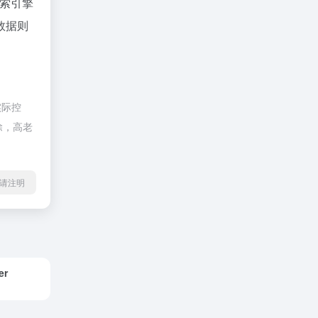
索引擎
数据则
实际控
除，高老
l转载请注明
er