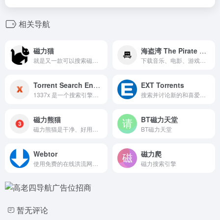
相关导航
磁力猫
海盗湾 The Pirate Bay
就是又一款可以搜索磁力链接...
下载音乐、电影、游戏、软件等。海盗湾是银河系最具弹性的 BitTorrent 网站。
Torrent Search Engine
EXT Torrents
1337x 是一个搜索引擎，用于查找您最喜爱的 Torrent。
搜索并讨论新的和喜爱的电视节目和电视剧、电影、音乐和游戏。
磁力熊猫
BT磁力天堂
磁力熊猫是干净、好用的磁力链和网盘资源搜索引擎。通过对磁力链接进行深度的挖掘和整理，让我们更快捷、更平等的获取资源信息
BT磁力天堂
Webtor
磁力爬
使用免费的在线洪流网络播放器和下载器下载和播放洪流。只需粘贴磁铁链接或打开洪流文件，即可通过网络浏览器安全、匿名地下载或观看洪流内容。无需客户端和注册即可立即运行！
磁力搜索引擎
暂无评论