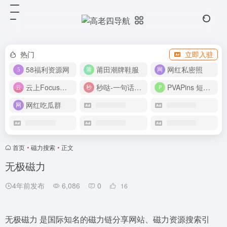
热门
立即入驻
58福利资源网
莆田潮牌鞋服
网红私密照
云上Focus接码平台
秒哒-一句话做应用
PVAPins 短信接码平台
网红吃瓜群
首页
•
磁力搜索
•
正文
无极磁力
4年前发布
6,086
0
16
无极磁力 是国际知名的磁力链分享网站、磁力资源搜索引