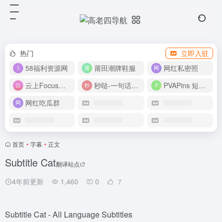
热门
立即入驻
58福利资源网
莆田潮牌鞋服
网红私密照
云上Focus接码平台
秒哒-一句话做应用
PVAPins 短信接码平台
网红吃瓜群
首页
•
字幕
•
正文
Subtitle Cat
翻译站点
4年前更新
1,460
0
7
Subtitle Cat - All Language Subtitles