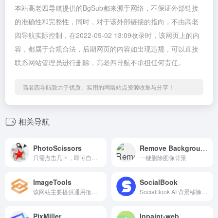
本站高老四导航提供的BgSub都来源于网络，不保证外部链接
的准确性和完整性，同时，对于该外部链接的指向，不由高老
四导航实际控制，在2022-09-02 13:09收录时，该网页上的内
容，都属于合规合法，后期网页的内容如出现违规，可以直接
联系网站管理员进行删除，高老四导航不承担任何责任。
高老四导航致力于优质、实用的网络站点资源收集与分享！
相关导航
PhotoScissors
Remove Background
只需点击几下，即可自动移除背景并替换为透明、纯色或背景图像！
一键删除图像背景
ImageTools
SocialBook
该网站主要提供通用抠图、人像抠图、替换背景功能
SocialBook AI 背景移除器能在数秒内以平滑剪切的方式自动即时移除背景图片。节省您的时间和金钱，只需几秒钟就能获得高质量的透明背景图片。
PixMiller
Inpaint-web