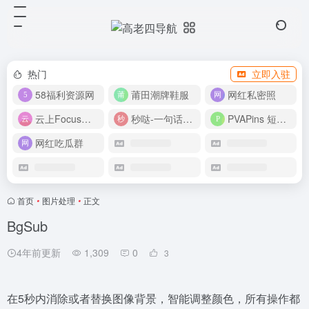
热门
立即入驻
58福利资源网
莆田潮牌鞋服
网红私密照
云上Focus接码平台
秒哒-一句话做应用
PVAPins 短信接码平台
网红吃瓜群
首页
•
图片处理
•
正文
BgSub
4年前更新
1,309
0
3
在5秒内消除或者替换图像背景，智能调整颜色，所有操作都