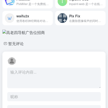
PixMiller 是一个免费线上去背工具。使用AI技术，5秒全自动图片去背景，抠图去背,并创建具有背景透明的 png 图片。
Inpaint-web 是一个在线工具，它允许用户修复图片中的不完美之处，例如去除不需要的对象、水印或其他瑕疵，无损放大等。这个工具使用人工智能算法来分析图片内容，并自动填充选定区域，使其与周围环境融为一体。
waifu2x
Pix Fix
使用卷积神经网络对动漫风格的图片进行放大操作（支持照片）。
在删除图像噪声的同时保留细节 — 100% 免费 — 全部在浏览器中完成 — 支持照片和徽标。
暂无评论