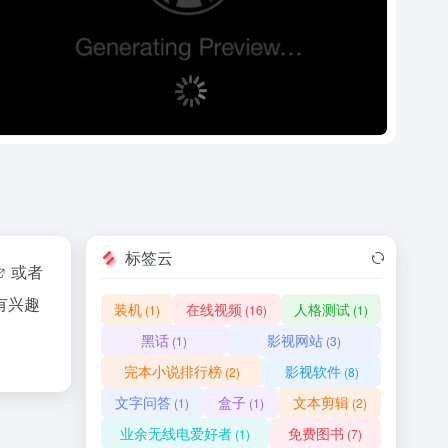
标签云
或者
有兴趣
装机
在线视频
人格测试
(1)
(16)
(1)
黑话
影视网站
(1)
(3)
完本小说排行榜
影视软件
(2)
(8)
文字问答
盒子
文本剪辑
(1)
(1)
(2)
业余无线电爱好者
免费图书
(1)
(7)