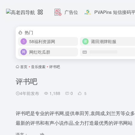
广告位
PVAPins 短信接码
热门
58福利资源网
莆田潮牌鞋服
网红吃瓜群
首页
•
音乐搜索
•
评书吧
评书吧
4年前发布
1,188
0
5
评书吧是专业的评书网,提供单田芳,袁阔成,刘兰芳等众
最新的评书和有声小说作品,全力打造最优秀的评书网站
语言：
zh