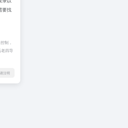
收录以
需要找
际控制，
高老四导
l转载请注明