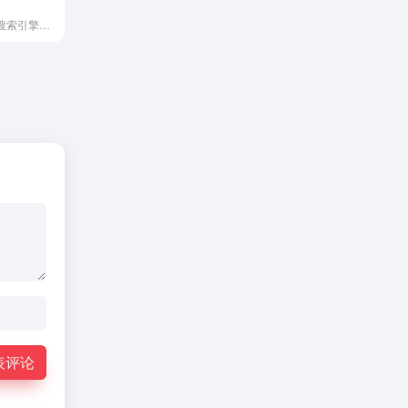
BitTorrent DHT 搜索引擎，实时分析 DHT 网络，并在活动山洪上提供全文搜索。
表评论