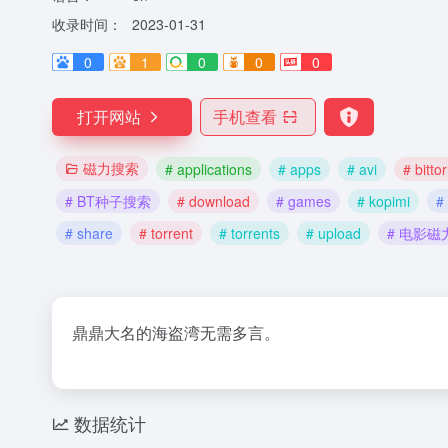
收录时间：
2023-01-31
0
1
0
0
0
打开网站
手机查看
磁力搜索
# applications
# apps
# avi
# bitto
# BT种子搜索
# download
# games
# kopimi
#
# share
# torrent
# torrents
# upload
# 电影磁
鼎鼎大名的海盗湾无需多言。
数据统计