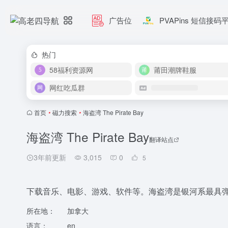
广告位
PVAPins 短信接码
热门
58福利资源网
莆田潮牌鞋服
网红吃瓜群
首页
•
磁力搜索
•
海盗湾 The Pirate Bay
海盗湾 The Pirate Bay
翻译站点
3年前更新
3,015
0
5
下载音乐、电影、游戏、软件等。海盗湾是银河系最具弹性的 B
所在地：
加拿大
语言：
en