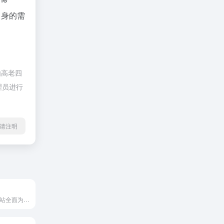
自身的需
由高老四
理员进行
l转载请注明
简单动漫BT下载站全面为网友提供日本动画，漫画，电子书，动漫音乐，动漫游戏等优质资源的BT下载服务。