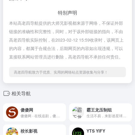
特别声明
本站高老四导航提供的大师兄影视都来源于网络，不保证外部
链接的准确性和完整性，同时，对于该外部链接的指向，不由
高老四导航实际控制，在2023-02-12 15:59收录时，该网页上
的内容，都属于合规合法，后期网页的内容如出现违规，可以
直接联系网站管理员进行删除，高老四导航不承担任何责任。
高老四导航致力于优质、实用的网络站点资源收集与分享！
相关导航
傻傻网
霸王龙压制组
傻傻网 - 在线追剧，傻傻网是追剧的首选平台，提供随选随看的便利，让您轻鬆追上最新影剧内容！傻傻网涵盖电影、电视剧、动漫、综艺、陆剧、韩剧、美剧、台剧、日剧、BL、泰剧、纪录片等多种类型。
生活不易，来影迷星球，一起看剧
校长影视
YTS YIFY