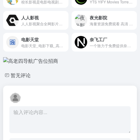
校长影视是电影电视剧爱好者的天堂，为你提供高清电影、韩剧、美剧、日剧、泰剧、香港tvb、百度云电影下载、迅雷电影下载服务，全部高清电影。
YTS YIFY Movies Torrents 官方网站。免费下载 720p、1080p 和 3D 格式的 yify 电影 Torrent。以最小的体积，最快的速度下载。
人人影视
夜光影院
人人影视聚合全网影片，你想看的全都有！人人影视每天搜集互联网最新电影和电视剧，为广大用户免费提供无广告在线观看电影和电视剧服务，及时收录最新、最热、最全的电影大片,高清正版免费看。
海量资源免费观看 高清 秒播 无卡顿
电影天堂
奈飞工厂
电影天堂_电影下载_高清首发
一个致力于免费提供奈飞影剧动漫的流媒体播放平台
暂无评论