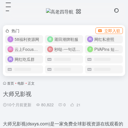
热门
立即入驻
58福利资源网
莆田潮牌鞋服
网红私密照
云上Focus接码平台
秒哒-一句话做应用
PVAPins 短信接码平台
网红吃瓜群
首页
•
电影
•
正文
大师兄影视
10个月前更新
80,822
0
21
大师兄影视(dsxys.com)是一家免费全球影视资源在线观看的