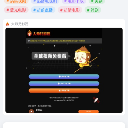
# 搞笑视频
# 热播电视剧
# 电影下载
# 美剧
# 蓝光电影
# 超前点播
# 超清电影
# 韩剧
大师兄影视