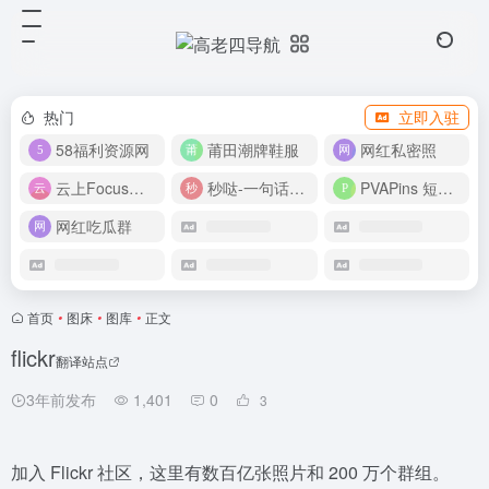
热门
立即入驻
58福利资源网
莆田潮牌鞋服
网红私密照
云上Focus接码平台
秒哒-一句话做应用
PVAPins 短信接码平台
网红吃瓜群
首页
•
图床
•
图库
•
正文
flickr
翻译站点
3年前发布
1,401
0
3
加入 Flickr 社区，这里有数百亿张照片和 200 万个群组。