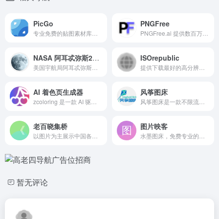
PicGo
PNGFree
专业免费的贴图素材库，上传图片即时分享，精美原图尽在PicGo
PNGFree.ai 提供数百万张高质量的免费 PNG 图像供下载。探索 AI 工具，如 AI 背景移除器或 AI PNG 生成器，以简化您的工作。
NASA 阿耳忒弥斯2号高清照片互动图集
ISOrepublic
美国宇航局阿耳忒弥斯二号任务的互动照片时间轴——回顾2026年4月1日至10日期间的每一刻：乘员动态、月球飞越照片以及音频片段。
提供下载最好的高分辨率图片和视频，所有免费的个人和商业使用。6000 多张照和视频。没有侵权。CC0。
AI 着色页生成器
风筝图床
zcoloring 是一款 AI 驱动的着色页生成器，可在 20 秒内根据文本描述创建独特的轮廓，而无需任何绘画技巧！
风筝图床是一款不限流量的图床软件，支持批量上传，不仅仅是图片，您还可以上传文档，PDF，表格，音视频，压缩包等数百种格式。不限流量，不限上传次数,支持在线播放视频。风筝图床是最好用的图床软件。
老百晓集桥
图片映客
以图片为主展示中国各省的桥梁。
水墨图床，免费专业的高速外链图床-免费高速图床-致力于创建一流的图片加速空间
暂无评论