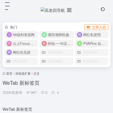
热门
立即入驻
58福利资源网
莆田潮牌鞋服
网红私密照
云上Focus接码平台
秒哒-一句话做应用
PVAPins 短信接码平台
网红吃瓜群
首页
•
浏览器扩展
•
正文
WeTab 新标签页
3年前发布
967
0
4
WeTab 新标签页