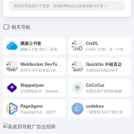
高老四导航致力于优质、实用的网络站点资源收集与分享！
相关导航
藏趣云书签
CrxDL
藏趣云书签,我们一直致力于提供便捷的跨平台浏览器书签收藏工具,解决PC、iPad、手机等设备的浏览器中网页书签的跨平台同步问题,实现浏览器书签的跨平台、跨设备自动同步和备份至云盘等方法。
CrxDL.COM，是一个免费的Chrome浏览器扩展插件下载网站，支持以名称字和ID值的形式搜索查询，你在CrxDL.COM，不仅能获取最新版CRX安装文件，还可以下载Chrome浏览器扩展插件的历史版本。
WebSocket DevTools
QuickGo 外链直达
使用专为开发者设计的专业级工具，转变您的 WebSocket 调试体验。兼容所有 WebSocket 实现，包括原生 WebSocket API、Socket.IO 和 ws 库。让 WebSocket 调试在现代 Web 开发工作流程中变得简单高效。
无感知自动跳过知乎、简书、掘金、CSDN、少数派、Gitee 等网站的安全中心跳转限制
Wappalyzer
CoCoCut
识别网络技术；Wappalyzer 是一款跨平台工具，可发现网站使用的技术。它能检测内容管理系统、电子商务平台、网络框架、服务器软件、分析工具等。
免费且易于使用的视频下载工具 Chrome/Edge/Firefox/浏览器扩展，可下载大多数视频。可下载难以下载的视频。
PageAgent
codebox
PageAgent.js：适用于任何网站的智能图形用户界面（GUI）代理。采用现代网络人工智能自动化技术，集成过程简单便捷。
一键复制代码/下载文章