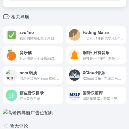
相关导航
zvu4no
Fading Maize
我们的网站汇集了来自互联网的最佳音乐，您可以免费聆听热门歌曲。
一份2001年的大学乐队“时间胶囊”，以及对Fading Maize乐队最初由人类创作的歌曲进行的、借助人工智能技术实现的透明化复刻。
音乐橘
铜钟: 只有音乐
音乐橘是一个提供mp3免费音乐下载，无损音乐免费下载的网站，这里有丰富的音乐资源供您选择和下载。
铜钟是一个主打 [听歌] 功能的 web app, 致力于为人们带来卓越的听歌体验。铜钟有着丰富的音乐资源，简洁清爽的 UI 和方便的交互。在铜钟上，你不仅可以方便地找到并聆听你喜欢的歌曲，还可以将它们保存下来...
ncm 转换
XCloud音乐
网易云音乐的.ncm 格式是一种专有的音频文件格式，一般情况下，它只能在网易云音乐客户端或app中播放。
XCloud音乐 - 在线音乐播放器，支持网易云音乐、酷狗音乐和酷我音乐
虾皮音乐目录
国际乐谱库
虾皮音乐目录
国际乐谱库，分享世界上处于公有领域的音乐。
暂无评论