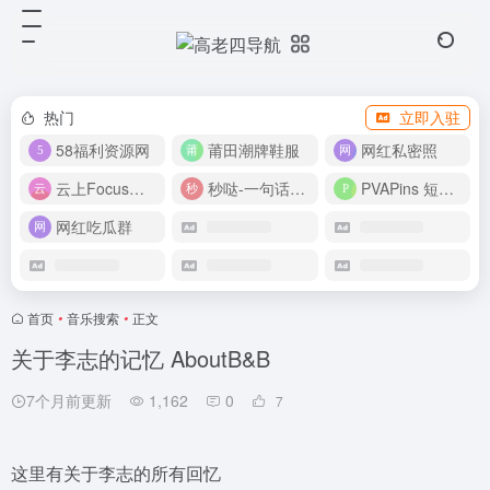
热门
立即入驻
58福利资源网
莆田潮牌鞋服
网红私密照
云上Focus接码平台
秒哒-一句话做应用
PVAPins 短信接码平台
网红吃瓜群
首页
•
音乐搜索
•
正文
关于李志的记忆 AboutB&B
7个月前更新
1,162
0
7
这里有关于李志的所有回忆