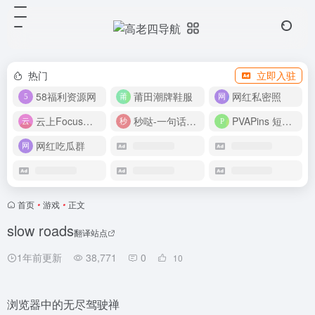
热门
立即入驻
58福利资源网
莆田潮牌鞋服
网红私密照
云上Focus接码平台
秒哒-一句话做应用
PVAPins 短信接码平台
网红吃瓜群
首页
•
游戏
•
正文
slow roads
翻译站点
1年前更新
38,771
0
10
浏览器中的无尽驾驶禅