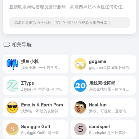
直接联系网站管理员进行删除，高老四导航不承担任何责任。
高老四导航致力于优质、实用的网络站点资源收集与分享！
相关导航
摸鱼小栈
gdgame
摸鱼小栈 - 一个包含各种小游戏的网站
gdgame免费游戏下载电脑游戏/ 手机游戏（非会员制登录网站）各种单机大作提供，非商业盈利的游戏下载网站
ZType
用线索找坏蛋
ZType - 打字游戏 - 打字射击
用线索找坏蛋 - 包含各种难度的谜题
Emojis & Earth Porn
Neal.fun
找到唯一不动的表情符号。来自 Reddit EarthPorn 的精美背景。
游戏、可视化、互动内容及其他奇妙事物。
Squiggle Golf
sandspiel
Squiggle Golf》是一款免费的 2D 迷你高尔夫球或推杆式平台游戏，采用手绘图形风格，可在网络浏览器中直接玩。
Sandspiel 是一款落沙游戏，它为您提供了一个轻松而又充满创意的场所，您可以在这里玩沙、水、植物和火等元素。您可以在手机、平板电脑或电脑上尽情玩耍，并与朋友分享您的作品！