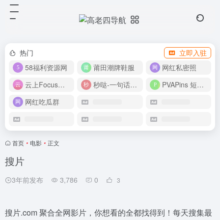
热门
立即入驻
58福利资源网
莆田潮牌鞋服
网红私密照
云上Focus接码平台
秒哒-一句话做应用
PVAPins 短信接码平台
网红吃瓜群
首页
•
电影
•
正文
搜片
3年前发布
3,786
0
3
搜片.com 聚合全网影片，你想看的全都找得到！每天搜集最