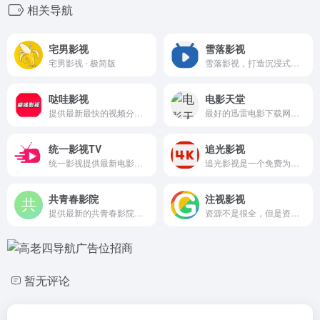
相关导航
宅男影视
雪落影视
宅男影视 - 极简版
雪落影视，打造沉浸式观影空间，汇聚院线大片、热门剧集与独家片源，画质清晰流畅播放，随时随地开启专属观影之旅。
哒哇影视
电影天堂
提供最新最快的视频分享数据,每天更新热门港台欧美日韩剧，及时收录最新、最热、最全的电影大片,高清蓝光正版免费看
最好的迅雷电影下载网，分享最新电影，高清电影、综艺、动漫、电视剧等下载！
统一影视TV
追光影视
统一影视提供最新电影、电视剧、动漫、综艺在线观看，海量正版高清视频免费观看，支持手机电脑同步观看，更新快，画质好，打造极致追剧体验。
追光影视是一个免费为广大追剧迷提供在线播放的影视站，涵盖大量免费的VIP电视剧资源、最新上映大片、好看的综艺节目及动漫视频，是一个播放速度快，资源多的免费影视网站
共青春影院
注视影视
提供最新的共青春影院以好看的最新电影大片及电视剧大全作为基础,实时刷新最新电影及限制级日韩排行榜和电视剧排行榜。好看的电视剧更新速度最快,引领不用下载播放器的电影和电视剧时代!
资源不是很全，但是资源质量...
暂无评论