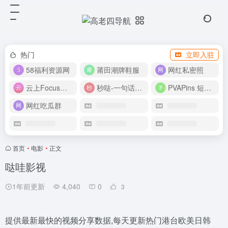
热门
立即入驻
58福利资源网
莆田潮牌鞋服
网红私密照
云上Focus接码平台
秒哒-一句话做应用
PVAPins 短信接码平台
网红吃瓜群
首页
•
电影
•
正文
哒哇影视
1年前更新
4,040
0
3
提供最新最快的视频分享数据,每天更新热门港台欧美日韩