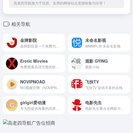
高老四导航致力于优质、实用的网络站点资源收集与分享！
相关导航
金牌影院
未命名影视
金牌影院是一个免费为广大追剧迷提供在线播放的影视站，涵盖大量免费的VIP电视剧资源、最新上映大片、好看的综艺节目及动漫视频，是一个播放速度快，资源多的免费影视网站
WMMFLIX 未命名影视
Erotic Movies
观影 GYING
免费观看高清完整的软核涩情成人电影！
观影小站
NOVIPNOAD
飞快TV
NO视频官网（NOVIPNOAD.COM）为用户提供及时的海外热门剧集在线观看，友好无广告，致力于最轻松的追剧体验。
飞快TV 提供丰富的在线视频内容，包括电影、电视剧和综艺节目。用户可以免费观看最新的电影、热门电视剧和精彩的综艺节目。网站支持高清画质，分类清晰，操作简单，为用户提供优质的观看体验。
girigiri爱动漫
电影先生
专为您提供海量的高质量高画质的在线动漫资源的网站门户,致力打造美好的补番氛围提供1080P 720P BDRIP动漫资源收集整理,专为您提供海量的高质量高画质的在线动漫资源的网站门户,致力打造美好的补番氛围
电影先生聚合全网影片，你想看的全都有！电影先生每天搜集互联网最新电影和电视剧，为广大用户免费提供无广告在线观看电影和电视剧服务，及时收录最新、最热、最全的电影大片,高清正版免费看。