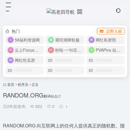
热门
立即入驻
58福利资源网
莆田潮牌鞋服
网红私密照
云上Focus接码平台
秒哒-一句话做应用
PVAPins 短信接码平台
网红吃瓜群
首页
•
程序员
•
正文
RANDOM.ORG
翻译站点
2年前发布
822
0
1
RANDOM.ORG 向互联网上的任何人提供真正的随机数。随