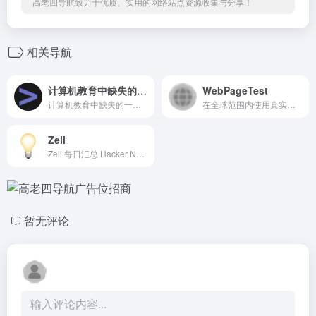
高老四导航致力于优质、实用的网络站点资源收集与分享！
相关导航
计算机教育中缺失的一课
WebPageTest
计算机教育中缺失的一课 · the missing semester of your cs education
在全球范围内使用真实浏览器以用户连接速度运行免费网站速度测试，并提供详细的优化建议。
Zeli
Zeli 每日汇总 Hacker News 和 HuggingFace 上的 AI 论文，自动进行摘要和要点提取，助您快速筛选出值得阅读的文章。我们的平台通过提供简明扼要的摘要，帮助您判断一篇文章是否值得深入阅读，从而节省您的时间并提高阅读效率。
暂无评论