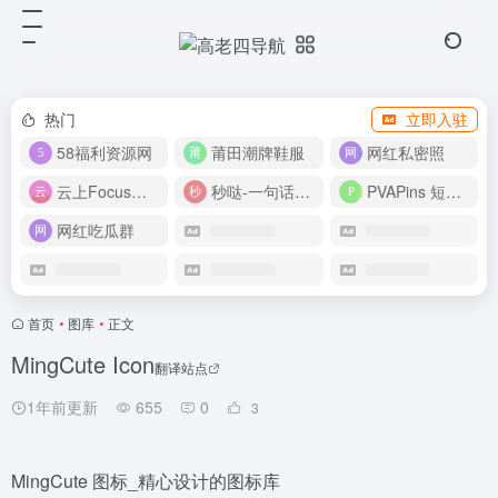
热门
立即入驻
58福利资源网
莆田潮牌鞋服
网红私密照
云上Focus接码平台
秒哒-一句话做应用
PVAPins 短信接码平台
网红吃瓜群
首页
•
图库
•
正文
MingCute Icon
翻译站点
1年前更新
655
0
3
MingCute 图标_精心设计的图标库