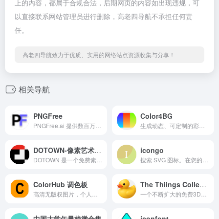
上的内容，都属于合规合法，后期网页的内容如出现违规，可
以直接联系网站管理员进行删除，高老四导航不承担任何责
任。
高老四导航致力于优质、实用的网络站点资源收集与分享！
相关导航
PNGFree
Color4BG
PNGFree.ai 提供数百万张高质量的免费 PNG 图像供下载。探索 AI 工具，如 AI 背景移除器或 AI PNG 生成器，以简化您的工作。
生成动态、可定制的彩色抽象背景。只需几秒钟，即可释放令人惊叹的循环背景功能。导出为 PNG、视频或 JavaScript
DOTOWN-像素艺术下载
icongo
DOTOWN 是一个免费素材下载网站，在这里你可以看到许多可爱的圆点图片。 大量免费素材可用于商业用途！ 可用于图标、文档和十字绣设计。
搜索 SVG 图标。在您的 React 项目中轻松包含流行图标，并提供将 SVG 转换为 React 组件的简便工具。
ColorHub 调色板
The Thiings Collection
高清无版权图片，个人和商业用途免费
一个不断扩大的免费3D图标库，包含4000多个图标，全部由人工智能生成。非常适合设计师和创意项目。
中国大学矢量校徽合集
iconfont