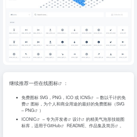
继续推荐一些在线
图标
：
免费图标 SVG，PNG，ICO 或 ICNS
– 数以千计的
免
费
图标，为个人和商业用途的最好的免费图标（SVG
–
PNG
）
ICONIC
– 专为
开发者
设计
的精美气泡形技能图
标库，适用于
GitHub
README、作品集及
简历
。