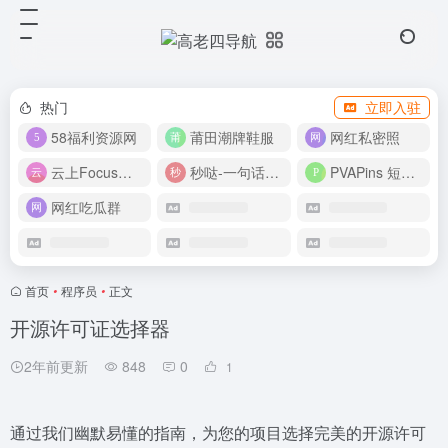
热门
立即入驻
58福利资源网
莆田潮牌鞋服
网红私密照
云上Focus接码平台
秒哒-一句话做应用
PVAPins 短信接码平台
网红吃瓜群
首页
•
程序员
•
正文
开源许可证选择器
2年前更新
848
0
1
通过我们幽默易懂的指南，为您的项目选择完美的开源许可