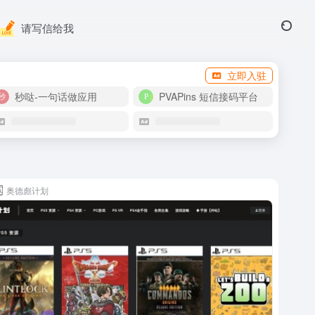
请写信给我
立即入驻
秒哒-一句话做应用
PVAPins 短信接码平台
奥德彪计划