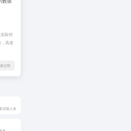
的数据
航实际控
除，高老
l转载请注明
童话狼人杀
服务