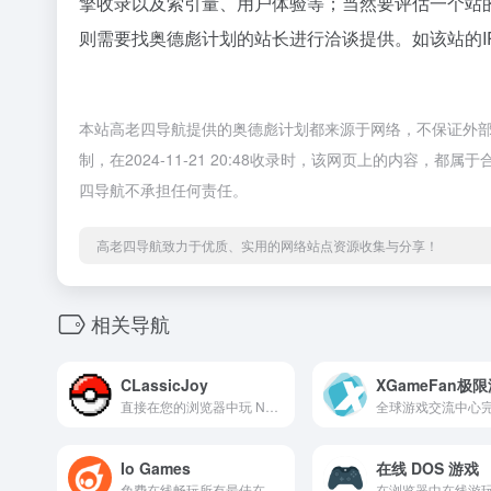
擎收录以及索引量、用户体验等；当然要评估一个站
则需要找奥德彪计划的站长进行洽谈提供。如该站的I
本站高老四导航提供的奥德彪计划都来源于网络，不保证外
制，在2024-11-21 20:48收录时，该网页上的内容
四导航不承担任何责任。
高老四导航致力于优质、实用的网络站点资源收集与分享！
相关导航
CLassicJoy
XGameFan极
直接在您的浏览器中玩 NES、SNES、Genesis、Neo Geo、GB、GBA、N64、PS 和街机模拟器游戏。免费下载复古游戏 ROM。
Io Games
在线 DOS 游戏
免费在线畅玩所有最佳在线游戏，如 Surviv、Slither、Krunker 和 Moomoo。游戏每日更新且完全无限制。