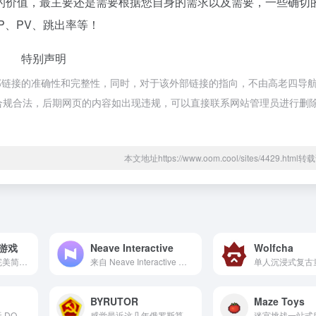
的价值，最主要还是需要根据您自身的需求以及需要，一些确切
P、PV、跳出率等！
特别声明
部链接的准确性和完整性，同时，对于该外部链接的指向，不由高老四导
，都属于合规合法，后期网页的内容如出现违规，可以直接联系网站管理员进行删
本文地址https://www.oom.cool/sites/4429.htm
限游戏
Neave Interactive
Wolfcha
全球游戏交流中心完美简体中文绿色纯净版下载,单机游戏安装好直接就可以玩,无需steam等平台,目前游戏仓库每天持续增加中,游戏不卸载永久可玩,可以绑定无限制电脑
来自 Neave Interactive 的应用程序，包括 Zoom Earth、Webcam Toy、Strobe Illusion、Bouncy Balls 等。
单人沉浸式复古
BYRUTOR
Maze Toys
在浏览器中在线游玩 DOS 游戏！
感觉最近这几年俄罗斯算是彻...
迷宫挑战一站式