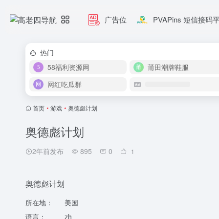
广告位
PVAPins 短信接码
热门
58福利资源网
莆田潮牌鞋服
网红吃瓜群
首页
•
游戏
•
奥德彪计划
奥德彪计划
2年前发布
895
0
1
奥德彪计划
所在地：
美国
语言：
zh