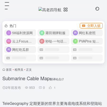
热门
立即入驻
58福利资源网
莆田潮牌鞋服
网红私密照
云上Focus接码平台
秒哒-一句话做应用
PVAPins 短信接码平台
网红吃瓜群
首页
•
程序员
•
正文
Submarine Cable Map
翻译站点
2年前发布
953
0
1
TeleGeography 定期更新的世界主要海底电缆系统和登陆站