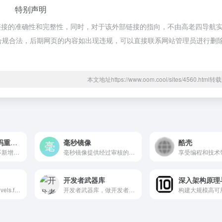
特别声明
链接的准确性和完整性，同时，对于该外部链接的指向，不由高老四导航
，都属于合规合法，后期网页的内容如出现违规，可以直接联系网站管理员进行删
本文地址https://www.oom.cool/sites/4560.htm
免费在线学习代码重构和设计模式
毫秒镜像
酷壳
重构是一种能够在不新增功能的情况下改善代码的可控过程。设计模式是软件设计中常见问题的典型解决方案。立即开始学习！
毫秒镜像提供经过审核的docker镜像加速下载服务，采用国内CDN分发方案保障镜像的高速下载。
享受编程和技术
开发者武器库
深入架构原理
这个是站长看到「levels.fyi...
开发者武器库，做开发者最专业最好用的专业工具箱