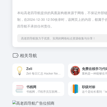
本站高老四导航提供的凤凰架构都来源于网络，不保证外部
制，在2024-12-30 12:50收录时，该网页上的内容
四导航不承担任何责任。
高老四导航致力于优质、实用的网络站点资源收集与分享！
相关导航
Zeli
Zeli 每日汇总 Hacker News 和 HuggingFace 上的 AI 论文，自动进行摘要和要点提取，助您快速筛选出值得阅读的文章。我们的平台通过提供简明扼要的摘要，帮助您判断一篇文章是否值得深入阅读，从而节省您的时间并提高阅读效率。
书栈网
职级对标
书栈网，IT程序员互联网开源编程书籍阅读分享，囊括小程序、前端、后端、移动端、云计算、大数据、区块链、机器学习、人工智能和面试笔试等相关书籍，助你【码】力十足！