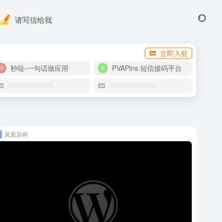
请写信给我
立即入驻
秒哒-一句话做应用
PVAPins 短信接码平台
凤凰架构