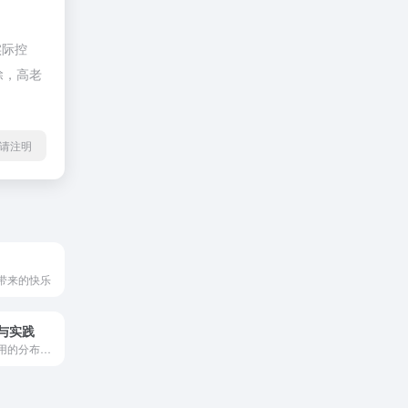
实际控
除，高老
l转载请注明
带来的快乐
与实践
构建大规模高可用的分布式系统