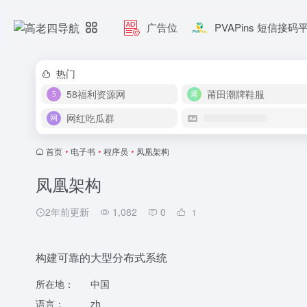
广告位
PVAPins 短信接码
热门
58福利资源网
莆田潮牌鞋服
网红吃瓜群
首页
•
电子书
•
程序员
•
凤凰架构
凤凰架构
2年前更新
1,082
0
1
构建可靠的大型分布式系统
所在地：
中国
语言：
zh