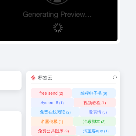
标签云
free send
编程电子书
(2)
(6)
System 6
视频教程
(1)
(1)
免费在线阅读
发表情
(2)
(3)
名器倒模
油猴脚本
(1)
(2)
免费公共图床
淘宝客app
(9)
(1)