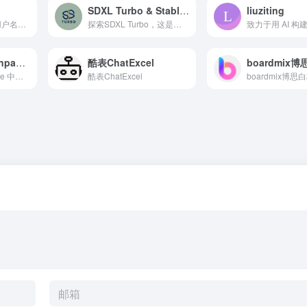
SDXL Turbo & Stable Diffusion 3 免费在线生成器
liuziting
使用我们的AI驱动用户名生成器，即时生成数千个创意独特的用户名。完美适用于游戏、Instagram、TikTok和所有社交平台。立即找到您完美的在线身份！
探索SDXL Turbo，这是一款采用全新对抗稳定扩散蒸馏技术的先进实时生成模型，带来卓越的性能与图像质量。
Claude Code Unpacked
酷表ChatExcel
boardmix
当你在 Claude Code 中输入消息时，究竟发生了什么？本文基于源代码，详细解析了代理循环、50 多种工具、多代理协调机制以及尚未发布的功能。
酷表ChatExcel