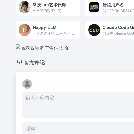
科技lion艺术长廊
酷炫用户名
AI绘画的数字空间
Happy-LLM
一个系统性的 LLM 学习教程，将从 NLP 的基本研究方法出发，根据 LLM 的思路及原理逐层深入，依次为读者剖析 LLM 的架构基础和训练过程。同时，我们会结合目前 LLM 领域最主流的代码框架，演练如何亲手搭建、训练一个 LLM，期以实现授之以鱼，更授之以渔。希望大家能从这本书开始走入 LLM 的浩瀚世界，探索 LLM 的无尽可能。
暂无评论