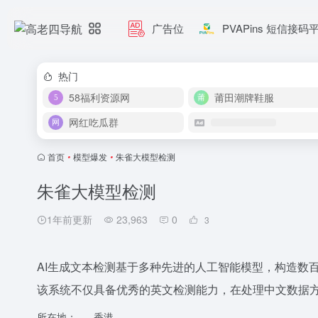
广告位
PVAPins 短信接码
热门
58福利资源网
莆田潮牌鞋服
网红吃瓜群
首页
•
模型爆发
•
朱雀大模型检测
朱雀大模型检测
1年前更新
23,963
0
3
AI生成文本检测基于多种先进的人工智能模型，构造数
该系统不仅具备优秀的英文检测能力，在处理中文数据
所在地：
香港