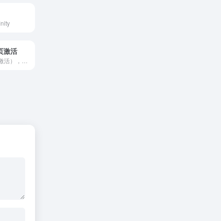
nity
网页激活
网页激活（电话激活），在线获取确认ID。(免打电话激活)