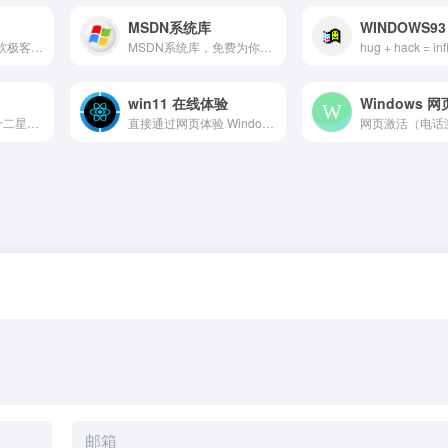
MSDN系统库
WINDOWS93
论坛 ,远景论坛 - 微软极客社区
MSDN系统库，免费为你提供我告诉你msdn原版纯净系统，原版win11，win10，win8/8.1，win7系统下载，原版office全系列下载与安装等服务
hug + hack = infi
win11 在线体验
Windows 
十二星座工作室《十二星座在线》《十二星座论坛》Www.12XzzX.CoM
直接通过网页体验 Windows 11...