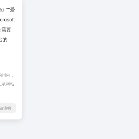
据
""
爱
soft
是需要
该站的
接的指向，
联系网站
l转载请注明