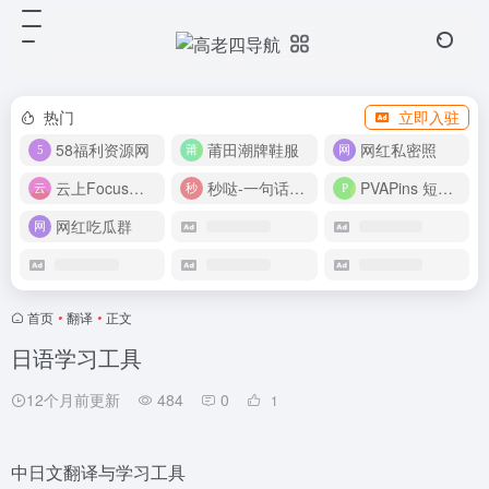
热门
立即入驻
58福利资源网
莆田潮牌鞋服
网红私密照
云上Focus接码平台
秒哒-一句话做应用
PVAPins 短信接码平台
网红吃瓜群
首页
•
翻译
•
正文
日语学习工具
12个月前更新
484
0
1
中日文翻译与学习工具