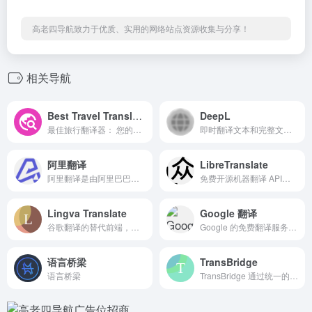
高老四导航致力于优质、实用的网络站点资源收集与分享！
相关导航
Best Travel Translator
DeepL
最佳旅行翻译器： 您的终极旅行伴侣，提供即时语音、照片和文本翻译。打破语言障碍，实现全球沟通！
即时翻译文本和完整文档文件。为个人和团队提供准确翻译。每天有数百万人通过 DeepL 进行翻译。
阿里翻译
LibreTranslate
阿里翻译是由阿里巴巴提供的多语种在线实时翻译网站，支持多种领域、覆盖200+语言的智能机器翻译服务。阿里翻译还支持文档翻译、图片翻译、视频翻译、语音翻译等多模态翻译能力。
免费开源机器翻译 API。自托管、可脱机运行且易于设置。只需几分钟即可运行您自己的 API 服务器。
Lingva Translate
Google 翻译
谷歌翻译的替代前端，是一款免费的开源翻译器，提供一百多种语言服务。
Google 的免费翻译服务可提供简体中文和另外 100 多种语言之间的互译功能，可让您即时翻译字词、短语和网页内容。
语言桥梁
TransBridge
语言桥梁
TransBridge 通过统一的标准接口，以 DeepL API 接口形式格式，将底层的多种大模型翻译能力无缝接入，从而极大降低大模型翻译的使用门槛。