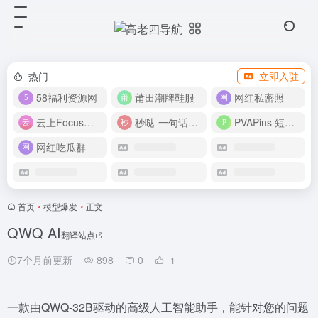
热门
立即入驻
58福利资源网
莆田潮牌鞋服
网红私密照
云上Focus接码平台
秒哒-一句话做应用
PVAPins 短信接码平台
网红吃瓜群
首页
•
模型爆发
•
正文
QWQ AI
翻译站点
7个月前更新
898
0
1
一款由QWQ-32B驱动的高级人工智能助手，能针对您的问题