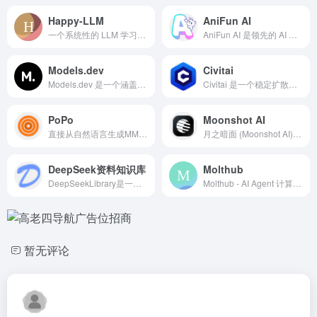
Happy-LLM
AniFun AI
一个系统性的 LLM 学习教程，将从 NLP 的基本研究方法出发，根据 LLM 的思路及原理逐层深入，依次为读者剖析 LLM 的架构基础和训练过程。同时，我们会结合目前 LLM 领域最主流的代码框架，演练如何亲手搭建、训练一个 LLM，期以实现授之以鱼，更授之以渔。希望大家能从这本书开始走入 LLM 的浩瀚世界，探索 LLM 的无尽可能。
AniFun AI 是领先的 AI 动漫创作平台，凭借强大的免费 AI 工具，助您轻松创作高质量的动漫艺术作品、漫画和视频。
Models.dev
Civitai
Models.dev 是一个涵盖人工智能模型规格、定价和功能的综合性开源数据库。
Civitai 是一个稳定扩散人工智能艺术模型平台。我们收集了来自 250 多位创作者的 1700 多个模型。我们还收集了来自社区的 1200 条评论，以及 12,000 多张带有提示的图片，让您轻松上手。
PoPo
Moonshot AI
直接从自然语言生成MMD姿势和面部形态。针对MikuMikuDance骨骼控制和角色表情进行微调的大型语言模型（LLM）。
月之暗面 (Moonshot AI) 创立于2023年3月，致力于寻求将能源转化为智能的最优解，通过产品与用户共创智能，2023年10月推出全球首个支持输入20万汉字的智能助手产品Kimi。创始团队核心成员参与了 Google Gemini、Google Bard、盘古NLP、悟道等多个大模型的研发，多项核心技术被Google PaLM、Meta LLaMa、Stable Diffusion等主流产品采用。
DeepSeek资料知识库
Molthub
DeepSeekLibrary是一个全面的DeepSeek知识资料学习库网站。它不仅汇聚了DeepSeek的技术资料、模型架构解析、使用教程等内容，还实时更新关于DeepSeek的最新资讯，包括行业应用案例、技术突破、合作动态等。通过这个平台，无论是初学者还是资深开发者，都能找到适合自己的学习资源和实践指南。
Molthub - AI Agent 计算之地
暂无评论