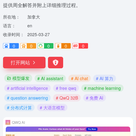
提供周全解答并附上详细推理过程。
所在地：
加拿大
语言：
en
收录时间：
2025-03-27
0
0
0
0
0
打开网站
模型爆发
# AI assistant
# AI chat
# AI 算力
# artificial intelligence
# free qwq
# machine learning
# question answering
# QwQ 32B
# 免费 AI
# 分布式计算
# 大语言模型
QWQ AI