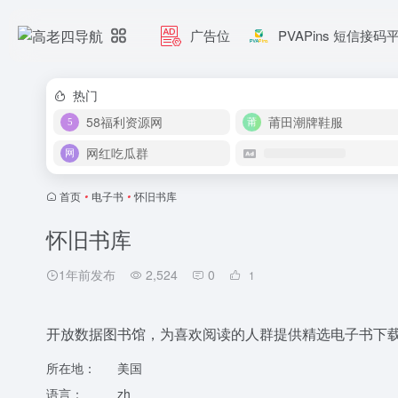
广告位
PVAPins 短信接码
热门
58福利资源网
莆田潮牌鞋服
网红吃瓜群
首页
•
电子书
•
怀旧书库
怀旧书库
1年前发布
2,524
0
1
开放数据图书馆，为喜欢阅读的人群提供精选电子书下载.
所在地：
美国
语言：
zh