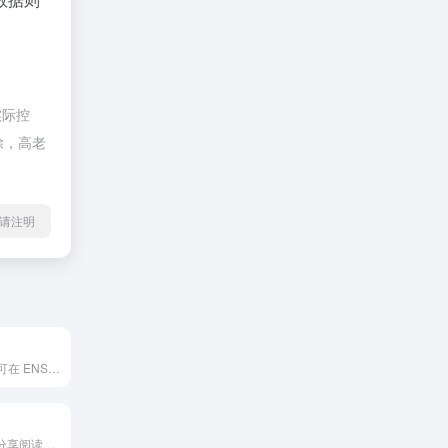
实际控
除，高老
l转载请注明
电子书搜索引擎可在 ENS 和 IPFS 上运行。
SoBooks - 一起分享阅读的乐趣~