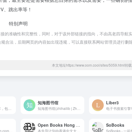
PV、跳出率等！
特别声明
链接的准确性和完整性，同时，对于该外部链接的指向，不由高老四导航
，都属于合规合法，后期网页的内容如出现违规，可以直接联系网站管理员进行删
本文地址https://www.oom.cool/sites/5059.htm
知海图书馆
Liber3
随身携带的移动书库，包含6万本电子书，可在线阅读，下载，同步kindle设备。多设备同步读书记录，跨平台。支持全文搜索，快速找到内容。通过收藏、阅读列表、想读对图书可分组。
知海图书馆(zhihailib | Zh-Library | zh library | zhlibrary)是最大的免费中文电子图书馆。提供丰富的中文电子书资源，涵盖小说、文学、历史、科技等多领域分类，完全免费。在这里与万千书友一起，畅读经典与热门好书！
Open Books Hong Kong
SoBooks
恩京的书房（EnJing.com）——我读书越多，书籍就使我和世界越接近，生活对我也变得越加光明和有意义。
本先导计划由香港中文大学、香港城市大学和香港大学三家高等教育院校的图书馆与出版社联合发起，是香港首个开放取用（open access）图书计划。