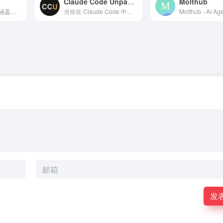
Claude Code Unpacked
Molthub
Models.dev 是一个涵盖人工智能模型规格、定价和功能的综合性开源数据库。
当你在 Claude Code 中输入消息时，究竟发生了什么？本文基于源代码，详细解析了代理循环、50 多种工具、多代理协调机制以及尚未发布的功能。
发