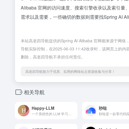
Alibaba 官网的访问速度、搜索引擎收录以及索
需求以及需要，一些确切的数据则需要找Spring AI 
本站高老四导航提供的Spring AI Alibaba 官网都
导航实际控制，在2025-06-03 11:42收录时，该网
删除，高老四导航不承担任何责任。
高老四导航致力于优质、实用的网络站点资源收集与分享！
相关导航
Happy-LLM
秒哒
一个系统性的 LLM 学习教程，将从 NLP 的基本研究方法出发，根据 LLM 的思路及原理逐层深入，依次为读者剖析 LLM 的架构基础和训练过程。同时，我们会结合目前 LLM 领域最主流的代码框架，演练如何亲手搭建、训练一个 LLM，期以实现授之以鱼，更授之以渔。希望大家能从这本书开始走入 LLM 的浩瀚世界，探索 LLM 的无尽可能。