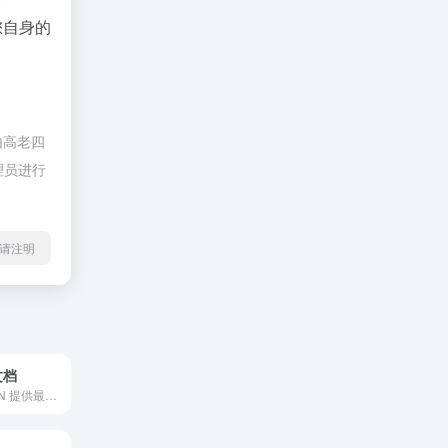
您自身的
由高老四
理员进行
l转载请注明
文档
SPRINGDOC.CN 提供最新的Spring Boot, Spring Cloud, Spring Security等Spring框架的官方中文文档