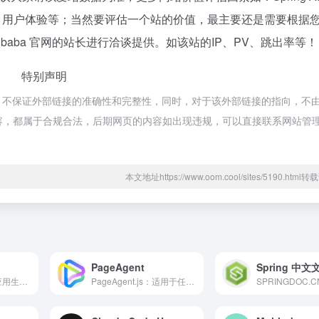
引量、用户体验等；当然要评估一个站的价值，最主要还是需要根据
Alibaba 官网的站长进行洽谈提供。如该站的IP、PV、跳出率等！
特别声明
来源于网络，不保证外部链接的准确性和完整性，同时，对于该外部链接的指向，不
页上的内容，都属于合规合法，后期网页的内容如出现违规，可以直接联系网站管
本文地址https://www.oom.cool/sites/5190.htm
PageAgent
Spring 中文
秒哒是一款零代码应用生成平台，无需编程经验，通过自然语言对话式和拖拽式搭建具有完整前后端的应用，一句话生成各类应用，支持生成网站、小程序、H5、小游戏、小工具、轻应用等，提供海量免费模版，24小时在线agent团队，0成本极速上线，无需运维，一人即团队，让每个人都具备程序员能力。
PageAgent.js：适用于任何网站的智能图形用户界面（GUI）代理。采用现代网络人工智能自动化技术，集成过程简单便捷。